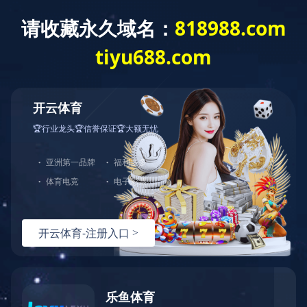
开云网页版登录入口
关于顺景
开云网页版登录入口-开云（中国）
制造企业信息化管
开云网页版登录入口-开云（中国）
理
ERP产品
ERP方案
案例
服务
动态
顺景
解决方案服务商
开云网页版登录入口-开云（中国）
>
案例
>
3C电子
广东总部咨询电话：
400-600-4155
宝德福科
2019-12-20 15:11:2