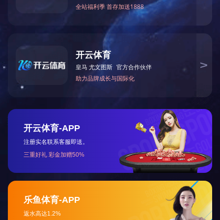
上一篇
塞姆电子
下一篇
黄宝石
产品方案
解决方案
ERP系统
精密五金ERP
OA系统
塑胶制品ERP